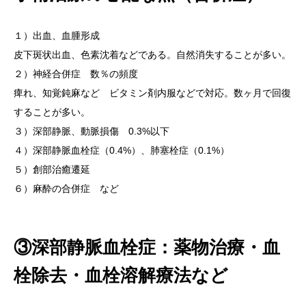
１）出血、血腫形成
皮下斑状出血、色素沈着などである。自然消失することが多い。
２）神経合併症 数％の頻度
痺れ、知覚鈍麻など ビタミン剤内服などで対応。数ヶ月で回復
することが多い。
３）深部静脈、動脈損傷 0.3%以下
４）深部静脈血栓症（0.4%）、肺塞栓症（0.1%）
５）創部治癒遷延
６）麻酔の合併症 など
③深部静脈血栓症：薬物治療・血
栓除去・血栓溶解療法など