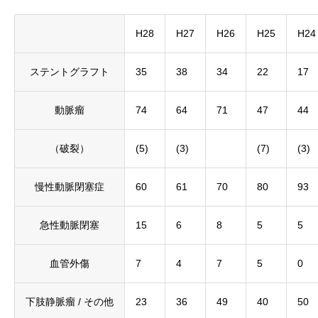
H28
H27
H26
H25
H24
ステントグラフト
35
38
34
22
17
動脈瘤
74
64
71
47
44
（破裂）
(5)
(3)
(7)
(3)
慢性動脈閉塞症
60
61
70
80
93
急性動脈閉塞
15
6
8
5
5
血管外傷
7
4
7
5
0
下肢静脈瘤 / その他
23
36
49
40
50