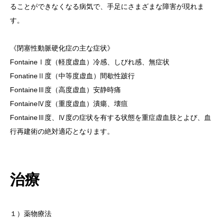
ることができなくなる病気で、手足にさまざまな障害が現れま
す。
《閉塞性動脈硬化症の主な症状》
FontaineⅠ度（軽度虚血）冷感、しびれ感、無症状
FonatineⅡ度（中等度虚血）間歇性跛行
FontaineⅢ度（高度虚血）安静時痛
FontaineⅣ度（重度虚血）潰瘍、壊疽
FontaineⅢ度、Ⅳ度の症状を有する状態を重症虚血肢とよび、血
行再建術の絶対適応となります。
治療
１）薬物療法