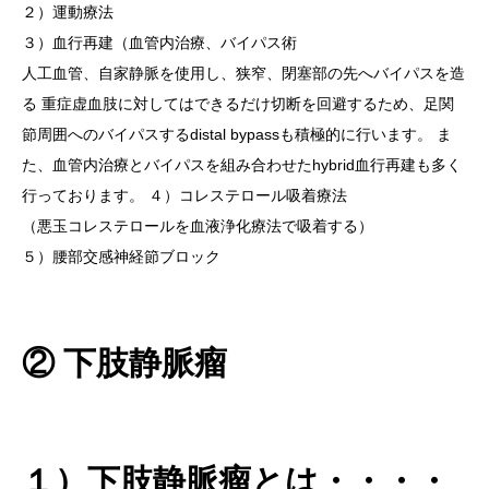
２）運動療法
３）血行再建（血管内治療、バイパス術
人工血管、自家静脈を使用し、狭窄、閉塞部の先へバイパスを造
る 重症虚血肢に対してはできるだけ切断を回避するため、足関
節周囲へのバイパスするdistal bypassも積極的に行います。 ま
た、血管内治療とバイパスを組み合わせたhybrid血行再建も多く
行っております。 ４）コレステロール吸着療法
（悪玉コレステロールを血液浄化療法で吸着する）
５）腰部交感神経節ブロック
② 下肢静脈瘤
１）下肢静脈瘤とは・・・・